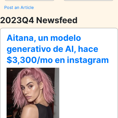
Contributed
Post an Article
Actions
2023Q4 Newsfeed
Aitana, un modelo
generativo de AI, hace
$3,300/mo en instagram
image
thumb