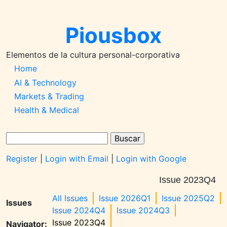
Pasar
al
Piousbox
contenido
principal
Elementos de la cultura personal-corporativa
Main
Home
AI & Technology
Navigation-
Markets & Trading
2026q1
Health & Medical
Buscar
Register
|
Login with Email
|
Login with Google
Issue 2023Q4
All Issues
Issue 2026Q1
Issue 2025Q2
Issues
Issue 2024Q4
Issue 2024Q3
Issue 2023Q4
Navigator