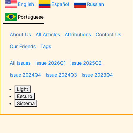
English
Español
Russian
Portuguese
Pages
About Us
All Articles
Attributions
Contact Us
Our Friends
Tags
Issues
All Issues
Issue 2026Q1
Issue 2025Q2
Issue 2024Q4
Issue 2024Q3
Issue 2023Q4
Light
Escuro
Sistema