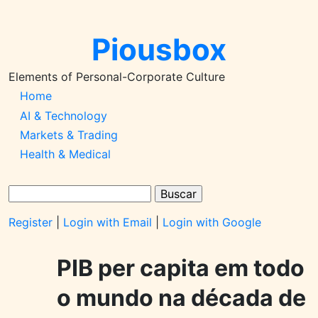
Pular
para
Piousbox
o
conteúdo
principal
Elements of Personal-Corporate Culture
Main
Home
AI & Technology
Navigation-
Markets & Trading
2026q1
Health & Medical
Buscar
Register
|
Login with Email
|
Login with Google
PIB per capita em todo
o mundo na década de