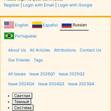
Register
|
Login with Email
|
Login with Google
Russian
English
Español
Portuguese
Pages
About Us
All Articles
Attributions
Contact Us
Our Friends
Tags
Issues
All Issues
Issue 2026Q1
Issue 2025Q2
Issue 2024Q4
Issue 2024Q3
Issue 2023Q4
Светлая
Темный
Система