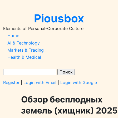
Перейти
к
Piousbox
основному
содержанию
Elements of Personal-Corporate Culture
Main
Home
AI & Technology
Navigation-
Markets & Trading
2026q1
Health & Medical
Поиск
Register
|
Login with Email
|
Login with Google
Обзор бесплодных
земель (хищник) 2025