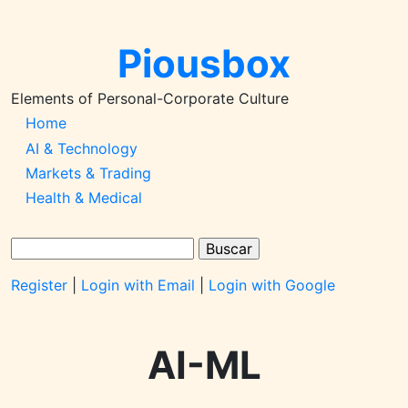
Pular
para
Piousbox
o
conteúdo
principal
Elements of Personal-Corporate Culture
Main
Home
AI & Technology
Navigation-
Markets & Trading
2026q1
Health & Medical
Buscar
Register
|
Login with Email
|
Login with Google
AI-ML