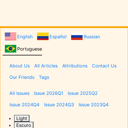
English
Español
Russian
Portuguese
Pages
About Us
All Articles
Attributions
Contact Us
Our Friends
Tags
Issues
All Issues
Issue 2026Q1
Issue 2025Q2
Issue 2024Q4
Issue 2024Q3
Issue 2023Q4
Light
Escuro